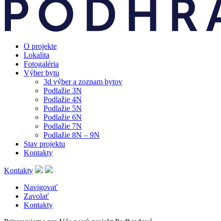
O projekte
Lokalita
Fotogaléria
Výber bytu
3d výber a zoznam bytov
Podlažie 3N
Podlažie 4N
Podlažie 5N
Podlažie 6N
Podlažie 7N
Podlažie 8N – 9N
Stav projektu
Kontakty
Kontakty
Navigovať
Zavolať
Kontakty