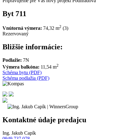
Pripravujeme pre Vás nový projekt Podhradová
Byt 711
2
Vnútorná výmera:
74,32 m
(3)
Rezervovaný
Bližšie informácie:
Podlažie:
7N
2
Výmera balkóna:
11,54 m
Schéma bytu (PDF)
Schéma podlažia (PDF)
Kontaktné údaje predajcu
Ing. Jakub Capík
0949 737 078