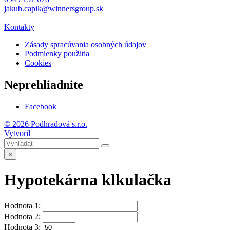
jakub.capik@winnersgroup.sk
Kontakty
Zásady spracúvania osobných údajov
Podmienky použitia
Cookies
Neprehliadnite
Facebook
© 2026 Podhradová s.r.o.
Vytvoril
×
Hypotekárna klkulačka
Hodnota 1:
Hodnota 2:
Hodnota 3: