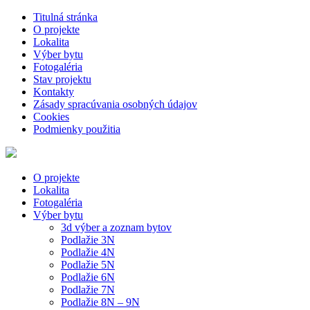
Titulná stránka
O projekte
Lokalita
Výber bytu
Fotogaléria
Stav projektu
Kontakty
Zásady spracúvania osobných údajov
Cookies
Podmienky použitia
O projekte
Lokalita
Fotogaléria
Výber bytu
3d výber a zoznam bytov
Podlažie 3N
Podlažie 4N
Podlažie 5N
Podlažie 6N
Podlažie 7N
Podlažie 8N – 9N